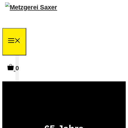
Springe
zum
Inhalt
Menu
0